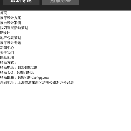
最新专题
热点标签
首页
展厅设计方案
展台设计案例
快闪巡展活动策划
IP设计
地产包装策划
展厅设计专题
新闻中心
关于我们
网站地图
联系方式：
联系电话：18301907529
联系 QQ：1608719465
联系邮箱：1608719465@qq.com
总部地址：上海市浦东新区沪南公路3467号24层