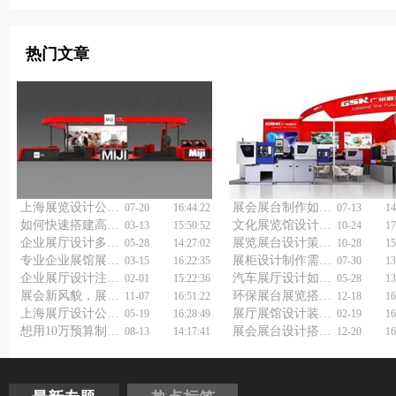
热门文章
上海展览设计公司浅谈展会展台制作
展会展台制作如何做好？
07-20
16:44:22
07-13
14
如何快速搭建高质量展台？找专业展台展览搭建公司！
文化展览馆设计公司：让文化触手可及？还是让钱袋子空空如也？
03-13
15:50:52
10-24
17
企业展厅设计多少钱一平米？
展览展台设计策划新视角：展会设计大放异彩
05-28
14:27:02
10-28
15
专业企业展馆展厅设计公司让品牌更出众！
展柜设计制作需要注意什么？
03-15
16:22:35
07-30
13
企业展厅设计注意事项
汽车展厅设计如何突出品牌？
02-01
15:22:36
05-28
13
展会新风貌，展台展览布展搭建工厂打造视觉盛宴
环保展台展览搭建：为企业注入绿色生命力
11-07
16:51:22
12-18
16
上海展厅设计公司如何用空间设计装修留住人心？
展厅展馆设计装修技巧
05-19
16:28:49
02-19
16
想用10万预算制造百万级传播？快闪活动策划公司秘籍在此!
展会展台设计搭建公司：一站式服务，让您无忧参展
08-13
14:17:41
12-20
16