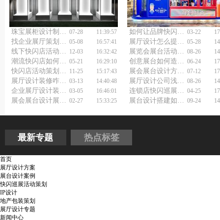
珠宝展柜设计制作厂家如何选择？
如何让品牌快闪店设计搭建方案更贴近大众？
07-28
11:39:57
03-22
17
找企业展厅策划设计公司要避哪些坑？
展厅设计怎么提升？
05-08
16:57:41
05-28
14
线下快闪店活动策划要点
展览会展台活动策划公司：预算有限，如何打造吸睛展台？
12-03
16:32:42
08-26
14
潮流快闪店如何策划？快闪店活动策划公司告诉你答案！
创意展台如何造？上海展会展台设计搭建公司来指导！
05-21
16:29:10
06-24
17
快闪店活动策划方案怎样让顾客疯狂打卡？
展会展台设计方案如何制作？
11-25
15:17:43
07-12
17
展厅设计装修咋做，才能一下子抓住路人眼球？
展厅设计公司浅谈餐厅氛围设计
03-13
14:40:48
08-26
14
企业展厅设计装修误区
连锁店快闪巡展活动策划有何妙招？
03-05
16:46:01
04-25
17
展会展台设计展览搭建如何做到既实用又美观？
展台设计搭建如何做好
02-27
15:33:25
09-24
14
最新专题
热点标签
首页
展厅设计方案
展台设计案例
快闪巡展活动策划
IP设计
地产包装策划
展厅设计专题
新闻中心