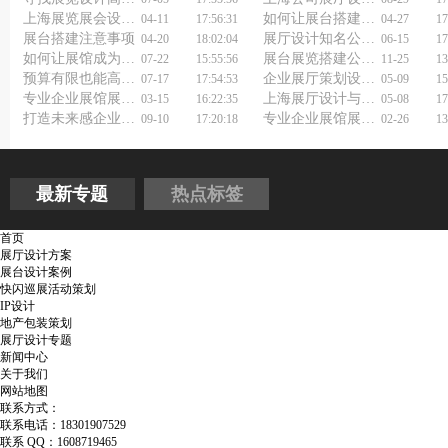
上海展览展会设计策划公司如何打造展会新亮点？
如何让展台搭建及设计成为全场焦点？揭秘吸睛秘诀！
04-11
17:56:31
04-27
17
展台搭建注意事项
展厅设计知名公司如何选择？
04-20
18:02:04
06-15
17
如何让展馆成为网红打卡地？展示展览设计公司用科技颠覆想象！
展台展览搭建公司报价里藏着哪些猫腻？
07-22
15:55:56
11-25
13
预算有限也能高大上？上海展厅设计施工公司来解答！
企业展厅策划设计公司能让展厅变得多有趣？
07-17
17:54:53
05-09
15
专业企业展馆展厅设计公司让品牌更出众！
上海展厅设计与施工公司：如何让你的展厅与众不同？
03-15
16:22:35
05-08
17
打造未来感企业展厅，设计施工一站式服务
专业企业展馆展厅设计公司如何助力企业品牌形象升级？
09-10
17:20:18
02-26
13
最新专题
热点标签
首页
展厅设计方案
展台设计案例
快闪巡展活动策划
IP设计
地产包装策划
展厅设计专题
新闻中心
关于我们
网站地图
联系方式：
联系电话：18301907529
联系 QQ：1608719465