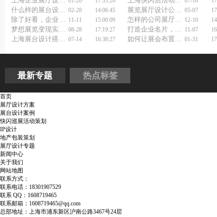
上海企业展厅设计公司教你如何做好展厅布置？
上海快闪店活动策划公司揭秘：如何打造一夜成名的网红打卡地？
01-20
17:33:26
07-10
17
什么样的展台设计，能让展台展览一眼难忘？
展览展厅设计公司真的能帮你省下30%预算？揭秘省钱秘诀！
02-28
14:06:45
05-07
17
除了好看，企业展厅策划设计公司还能带来哪些实际回报？
怎样的公司展厅设计方案能让观众主动拍照传播？
11-11
15:00:09
12-10
14
梦想展览变现实？上海展厅展览设计公司帮你实现！
打造企业名片，专业展厅设计装修策划公司助力
08-28
17:19:27
11-07
16
上海展台设计搭建公司浅谈展台制作
如何让展会布置搭建公司为你的品牌加分？
07-14
16:38:27
01-31
17
最新专题
热点标签
首页
展厅设计方案
展台设计案例
快闪巡展活动策划
IP设计
地产包装策划
展厅设计专题
新闻中心
关于我们
网站地图
联系方式：
联系电话：18301907529
联系 QQ：1608719465
联系邮箱：1608719465@qq.com
总部地址：上海市浦东新区沪南公路3467号24层