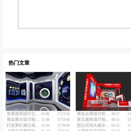
热门文章
靠谱展馆设计公司到底该怎么选？
展会会展设计搭建的注意事项
05-06
17:13:56
08-27
11
展会展台设计制作搭建怎样让品牌故事活起来？
珠宝展柜设计制作厂家怎么保证产品质量？
12-09
17:54:48
08-12
13
打造梦幻展台就选专业上海展会展台设计搭建公司
想让活动火爆全城？巡展快闪活动策划公司有妙招！
11-04
17:59:09
05-22
17