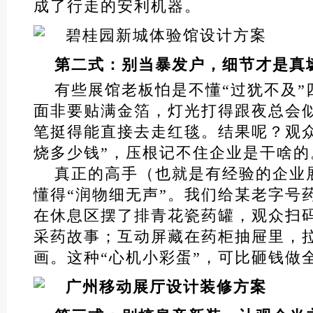
成了行走的安利机器。
第二式：别当暴发户，细节才是真
有些展馆老板怕是不懂“过犹不及”
面非要贴满金箔，灯光打得跟夜总会
笔挺得能直接去走红毯。结果呢？观
烧多少钱”，压根记不住企业是干啥的
真正的高手（也就是有经验的企业
懂得“润物细无声”。我们给某老字号
在休息区摆了排青花瓷药罐，观众扫
采药故事；互动屏藏在药柜抽屉里，拉
画。这种“心机小彩蛋”，可比砸钱做