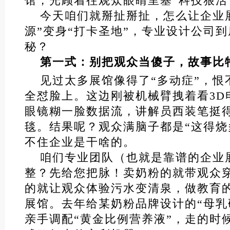
馆，光顾着往观众眼睛里塞“科技狠活
今天咱们就掰扯掰扯，怎么让企业
源”变身“打卡圣地”，专业设计公司
秘？
第一式：别把观众当傻子，故事比
见过太多展馆像得了“多动症”，恨
全怼脸上。这边刚被机械臂拽着看3D
眼镜糊一脸数据流，讲解员西装笔挺
毯。结果呢？观众满脑子都是“这得烧
不住企业是干啥的。
咱们专业团队（也就是靠谱的企业
整？先给您把脉！卖奶粉的就带观众
的就让观众体验污水变清泉，做教育
展馆。去年给某奶粉品牌设计的“母乳
亲手调配“黄金比例营养液”，走的时