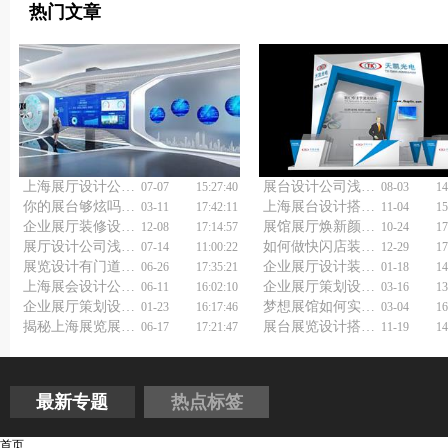
热门文章
上海展厅设计公司浅谈展示厅设计施工
展台设计公司浅谈展台设计搭建
07-07
15:27:40
08-03
14
你的展台够炫吗？展览展台设计搭建公司教你如何制作！
上海展台设计搭建公司浅谈展台搭建技巧
03-11
17:42:11
11-04
15
企业展厅装修设计：如何让参观者忍不住拍照？
展馆展厅焕新颜，企业展馆展厅设计装修公司来打造
12-08
17:14:57
10-24
17
展厅设计公司浅谈珠宝展厅设计装修
如何做快闪店装修设计？
07-14
11:00:22
12-29
17
展览设计有门道，展会展台设计搭建公司如何创新？
企业展厅设计装修说明
06-26
17:35:21
01-18
14
上海展会设计公司浅谈展台展览设计搭建
企业展厅策划设计公司，花多少钱才算不踩坑？
06-11
16:02:10
03-16
13
企业展厅策划设计公司如何打造引人入胜的展示空间？
梦想展馆如何实现？专业展馆展厅设计公司来揭秘！
01-23
16:17:46
03-04
16
揭秘上海展览展厅策划公司的创意秘诀！
展台展览设计搭建，如何打造让人忍不住拍照的展台？
06-17
17:21:47
11-19
14
最新专题
热点标签
首页