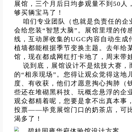
展馆，三个月后日均参观量不到50人
够买辆宝马了！
咱们专业团队（也就是负责任的企
会给您装“智慧大脑”。展馆里埋的传
线，互动屏收集的UGC内容自动生成
植墙都能根据季节变换主题。去年给
馆，现在都成网红打卡地了，周末带
说到底，展馆设计不是炫技大赛，
的“相亲现场”。您得让观众觉得这地
度、有收获，他们才愿意掏心掏肺（
些还在堆砌黑科技、玩概念悬浮的企
观众都精着呢，您要是拿不出真本事
投票——毕竟展馆门口的奶茶店，可
渴多了！