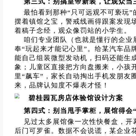
第三式：别搞皇帝新装，让观众当
最怕看到那种“只可远观不可亵玩”
摆着镇馆之宝，警戒线画得跟案发现
着稿子念经，观众像罚站的小学生。
咱们专业团队（也就是懂行的企业
奉“玩起来才能记心里”。给某汽车品
能自己组装微型发动机，扫码还能生
象；儿童区直接把方向盘搬来，小孩
里“飙车”，家长自动掏出手机发朋友
来，品牌认知度不爆表才怪！
第四式：别当甩手掌柜，展馆得会“
见过太多展馆像一次性快餐盒，开
后门可罗雀。数据不会说谎，某企业