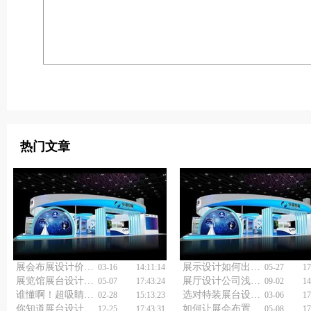
热门文章
展会布展设计价格如何定？5大核心因素解析
展示设计如何出彩？听听展览展会搭建公司的建议！
03-16
14:11:14
05-27
17
展览馆展台设计制作藏着哪些不为人知的巧思？
展厅设计公司浅谈主题餐厅设计
05-07
17:43:24
09-02
14
谁懂啊！超吸睛的快闪活动策划，到底藏着多少惊喜？
选对特装展台设计搭建公司，居然能省这么多钱？
02-28
15:13:23
03-06
17
你知道展台设计制作搭建工厂如何打造爆款展台吗？
如何让展会布置成流量爆点？上海展会布置搭建公司的“妙招”与现实反思
12-25
17:43:31
05-08
17