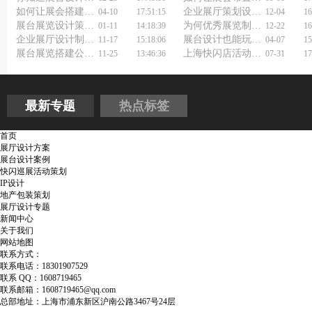
如何让展会搭建更出彩？上海展览展会搭建公司来解答！
企业展厅策划设计公司，展厅设计施工一体化能避坑吗？
04-10
17:51:15
12-04
16
展台展览设计策划应遵守的原则
为何优秀展览制作搭建工厂的展台总让观众手机电量告急？
01-11
14:18:39
12-22
16
企业展厅设计制作公司怎样开拓客户？试试这四条野路子！
展台设计也能玩出新花样？展览展台搭建设计公司让你大开眼界！
11-17
15:18:06
04-07
15
展台展览搭建公司报价里藏着哪些猫腻？
上海快闪店活动策划公司：城市里的魔法盒子制造者
11-25
13:46:36
07-31
17
最新专题
热点标签
首页
展厅设计方案
展台设计案例
快闪巡展活动策划
IP设计
地产包装策划
展厅设计专题
新闻中心
关于我们
网站地图
联系方式：
联系电话：18301907529
联系 QQ：1608719465
联系邮箱：1608719465@qq.com
总部地址：上海市浦东新区沪南公路3467号24层