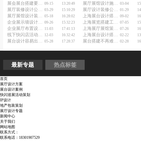
展会展台搭建要注意什么？
展厅展馆设计施工重点
09-15
13:20:49
03-04
15
展厅装修设计公司如何选择？
展厅设计装修公司浅析展厅装修
03-29
15:10:29
01-29
14
展厅展馆设计装修公司如何选择？
上海展台设计搭建公司如何做好展会展位装修设计？
05-18
16:28:02
09-02
16
企业展示墙设计公司如何做好形象墙设计？
上海展览搭建工厂浅谈展览设计制作搭建
09-26
15:32:23
07-05
15
企业展厅布置设计公司如何做好展厅装修设计？
上海展厅展馆策划设计如何做好？
11-03
17:41:13
07-26
16
线下快闪店活动策划要点
上海展台设计搭建公司为何成为展览界的佼佼者？
12-03
16:32:42
02-22
13
展台设计容易出的问题
展台搭建不再难！上海展会展台设计搭建公司帮你轻松搞定！
05-28
17:28:37
02-28
16
最新专题
热点标签
首页
展厅设计方案
展台设计案例
快闪巡展活动策划
IP设计
地产包装策划
展厅设计专题
新闻中心
关于我们
网站地图
联系方式：
联系电话：18301907529