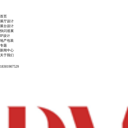
首页
展厅设计
展台设计
快闪巡展
IP设计
地产包装
专题
新闻中心
关于我们
18301907529