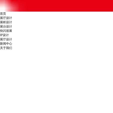
首页
展厅设计
展柜设计
展台设计
快闪巡展
IP设计
展厅设计
新闻中心
关于我们