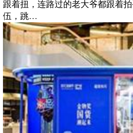
跟着扭，连路过的老大爷都跟着拍
伍，跳…