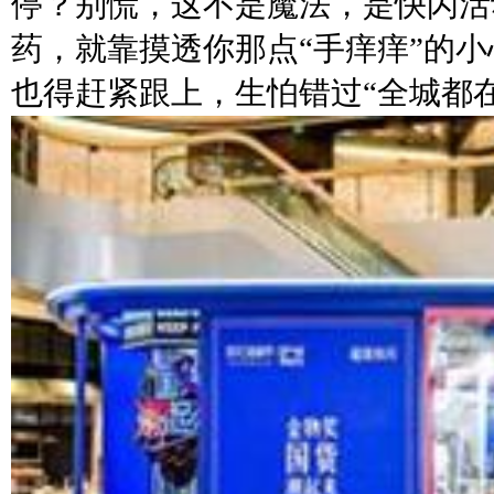
停？别慌，这不是魔法，是快闪活
药，就靠摸透你那点“手痒痒”的
也得赶紧跟上，生怕错过“全城都